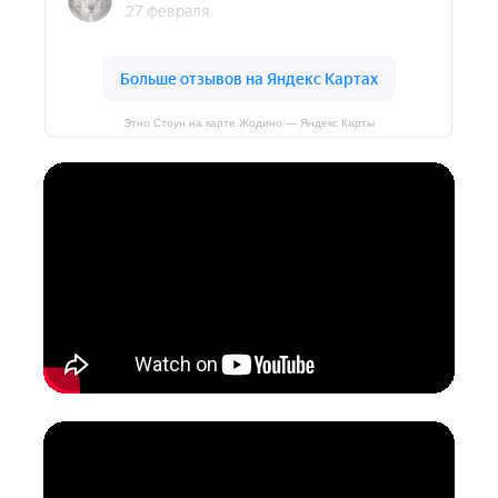
Этно Стоун на карте Жодино — Яндекс Карты