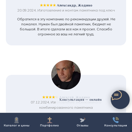
★★★★★
Александр, Жодино
20.09.2024, Изготовление и монтаж памятника под ключ
Обратился в эту компанию по рекомендации друзей. Не
пожалел. Нужен был двойной памятник, бюджет не
большой. В итоге сделали все как я просил. Спасибо
огромное за ваш не легкий труд.
★★★★★
Алексей, Жодино
Консультация — онлайн
07.12.2024, Изготовление эксклюзивного
комбинированного памятника
В этой компании мы ставим уже второй памятник.
Устраивает и соотношение цена/качество, и главное
Каталог и цены
Портфолио
Отзывы
Консультация
отношение к делу ее сотрудников. У монтажников просто
золотые руки. Работа была не совсем простая. Спасибо,