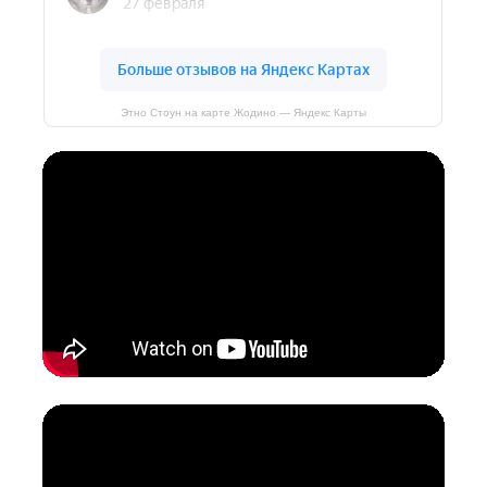
Этно Стоун на карте Жодино — Яндекс Карты