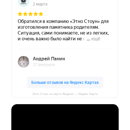
Этно Стоун на карте Жодино — Яндекс Карты