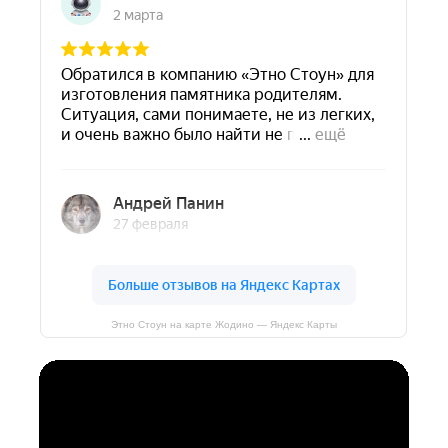
Этно Стоун на карте Жодино — Яндекс Карты