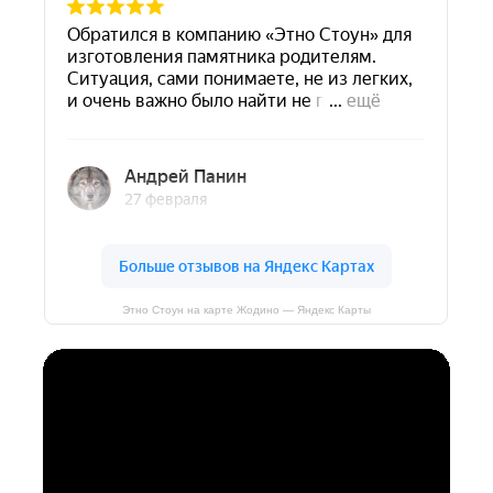
Этно Стоун на карте Жодино — Яндекс Карты