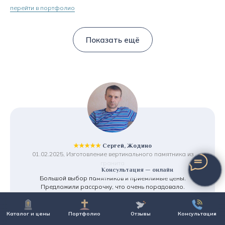
перейти в портфолио
Показать ещё
★★★★★
Сергей, Жодино
01.02.2025, Изготовление вертикального памятника из
гранита
Консультация — онлайн
Большой выбор памятников и приемлимые цены.
Предложили рассрочку, что очень порадовало.
И что для меня важно - хранение памятника бесплатно,
т.к. установку планирую только в августе. Смело
рекомендую!
Каталог и цены
Портфолио
Отзывы
Консультация