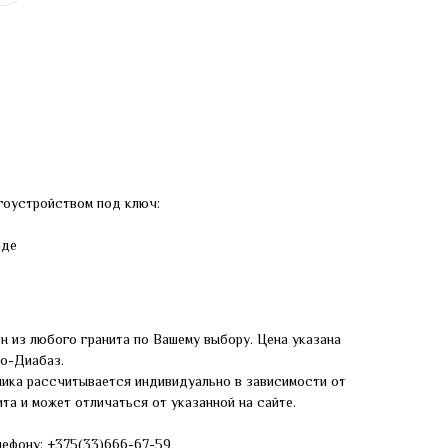
гоустройством под ключ:
аде
е
н из любого гранита по Вашему выбору. Цена указана
ро-Диабаз.
ника рассчитывается индивидуально в зависимости от
та и может отличаться от указанной на сайте.
лефону:
+375(33)666-67-59