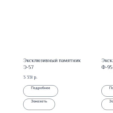
Эксклюзивный памятник
Экск
Э-57
Ф-95
3 331
р.
Подробнее
П
Заказать
З