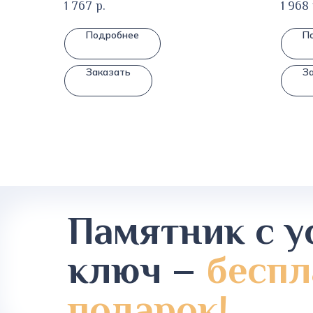
1 767
р.
1 968
Подробнее
П
Заказать
З
Памятник с у
ключ –
беспл
подарок!