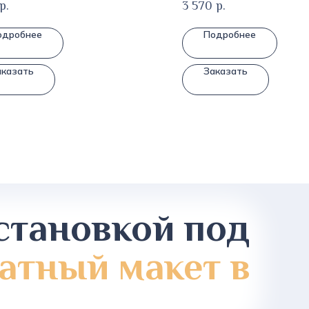
р.
3 570
р.
одробнее
Подробнее
аказать
Заказать
становкой под
атный макет в