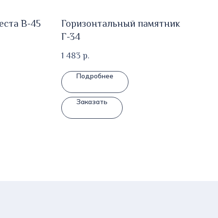
еста В-45
Горизонтальный памятник
Г-34
1 483
р.
Подробнее
Заказать