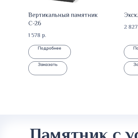
Вертикальный памятник
Экск
С-26
2 827
1 578
р.
Подробнее
П
Заказать
З
Памятник с у