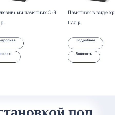
люзивный памятник Э-9
Памятник в виде кр
р.
1 731
р.
одробнее
Подробнее
аказать
Заказать
становкой под