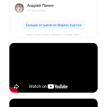
Этно Стоун на карте Жодино — Яндекс Карты