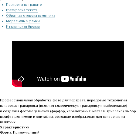
Портреты на граните
Гравировка текста
Обратная сторона памятника
Медальоны и рамки
Итальянская бронза
Профессиональная обработка фото для портрета, передовые технологии
нанесения гравировки (включая классическую гравировку и выбеливание)
и создания фотомедальонов (фарфор, керамогранит, металл, триплекс), выбор
шрифта для имени и эпитафии, создание изображения для нанесения на
памятник.
Характеристики
Форма: Прямоугольный