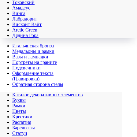
Токовский
Амадеус
Винга
Лабрадорит
Висконт Вайт
Аrctic Green
Дядина Гора
Итальянская бронза
Медальоны и рамки
Вазы и лампадки
Портреты на граните
Подсвечники
Оформление текста
(Гравировка)
Обратная сторона стелы
Каталог декоративных элементов
Буквы
Рамки
Цветы
Крестики
Распятия
Барельефы
Статуи