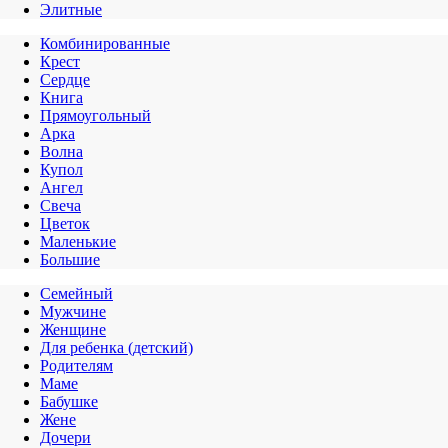
Элитные
Комбинированные
Крест
Сердце
Книга
Прямоугольный
Арка
Волна
Купол
Ангел
Свеча
Цветок
Маленькие
Большие
Семейный
Мужчине
Женщине
Для ребенка (детский)
Родителям
Маме
Бабушке
Жене
Дочери