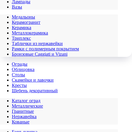
Лампады
Вазы
Медальоны
Керамогранит
Керамика
Металлокерамика
Триплекс
Таблички из нержавейки
Рамки с полимерным покрытием
Бронзовые Caggiati и Vizani
Ограды
Облицовка
Столы
Скамейки и лавочки
Кресты
Щебень декоративный
Каталог оград
Металлические
Гранитные
Нержавейка
Кованые
Борт, плитка