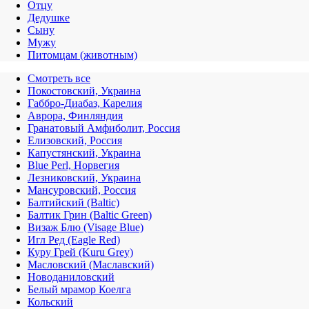
Отцу
Дедушке
Сыну
Мужу
Питомцам (животным)
Смотреть все
Покостовский, Украина
Габбро-Диабаз, Карелия
Аврора, Финляндия
Гранатовый Амфиболит, Россия
Елизовский, Россия
Капустянский, Украина
Blue Perl, Норвегия
Лезниковский, Украина
Мансуровский, Россия
Балтийский (Baltic)
Балтик Грин (Baltic Green)
Визаж Блю (Visage Blue)
Игл Ред (Eagle Red)
Куру Грей (Kuru Grey)
Масловский (Маславский)
Новоданиловский
Белый мрамор Коелга
Кольский