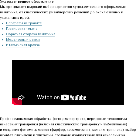
Художественное оформление
Мы предлагает широкий выбор вариантов художественного оформления
памятника, от классических дизайнерских решений до эксклюзивных и
уникальных идей.
Портреты на граните
Гравировка текста
Обратная сторона памятника
Медальоны и рамки
Итальянская бронза
Профессиональная обработка фото для портрета, передовые технологии
нанесения гравировки (включая классическую гравировку и выбеливание)
и создания фотомедальонов (фарфор, керамогранит, металл, триплекс), выбор
шрифта для имени и эпитафии, создание изображения для нанесения на