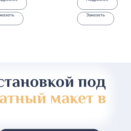
аказать
Заказать
становкой под
атный макет в