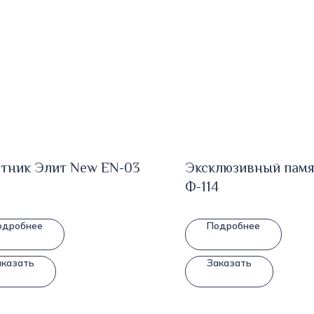
тник Элит New EN-03
Эксклюзивный пам
Ф-114
одробнее
Подробнее
аказать
Заказать