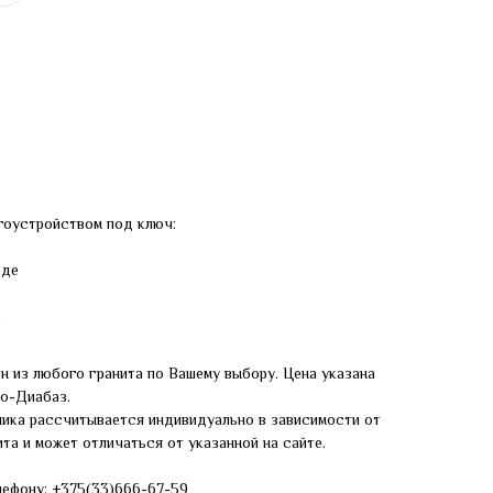
гоустройством под ключ:
аде
е
н из любого гранита по Вашему выбору. Цена указана
ро-Диабаз.
ника рассчитывается индивидуально в зависимости от
та и может отличаться от указанной на сайте.
лефону:
+375(33)666-67-59