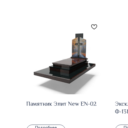
Памятник Элит New EN-02
Экск
Ф-13
Подробнее
П