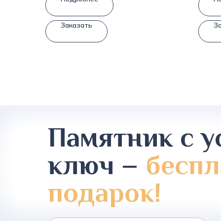
Заказать
З
Памятник с у
ключ –
беспл
подарок!