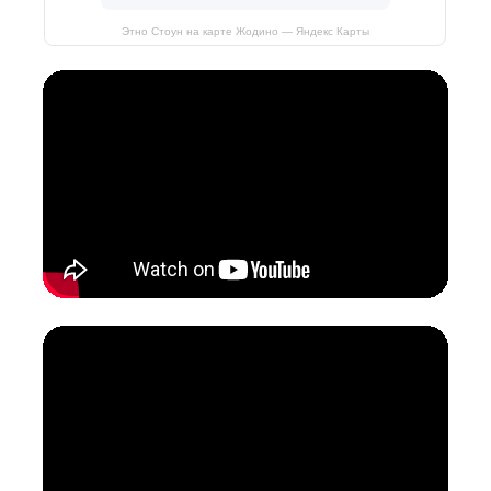
Этно Стоун на карте Жодино — Яндекс Карты