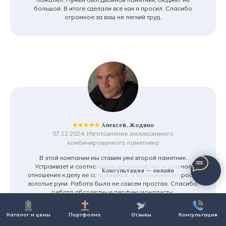
большой. В итоге сделали все как я просил. Спасибо
огромное за ваш не легкий труд.
★★★★★
Алексей, Жодино
07.12.2024, Изготовление эксклюзивного
комбинированного памятника
В этой компании мы ставим уже второй памятник.
Устраивает и соотношение цена/качество, и главное
Консультация — онлайн
отношение к делу ее сотрудников. У монтажников просто
золотые руки. Работа была не совсем простая. Спасибо,
ребята абсолютные перфекционалисты.
Каталог и цены
Портфолио
Отзывы
Консультация