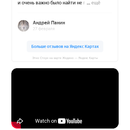
Этно Стоун на карте Жодино — Яндекс Карты