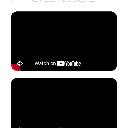
Этно Стоун на карте Жодино — Яндекс Карты