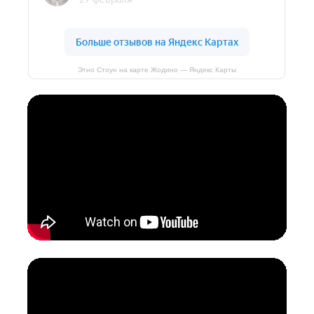
Этно Стоун на карте Жодино — Яндекс Карты