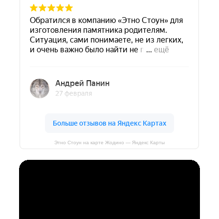
Этно Стоун на карте Жодино — Яндекс Карты