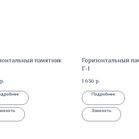
зонтальный памятник
Горизонтальный па
Г-1
р.
1 636
р.
одробнее
Подробнее
аказать
Заказать