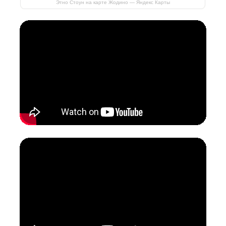
Этно Стоун на карте Жодино — Яндекс Карты