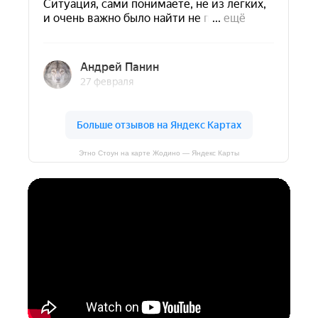
Этно Стоун на карте Жодино — Яндекс Карты