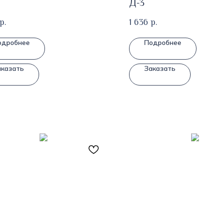
Д-3
р.
1 636
р.
одробнее
Подробнее
аказать
Заказать