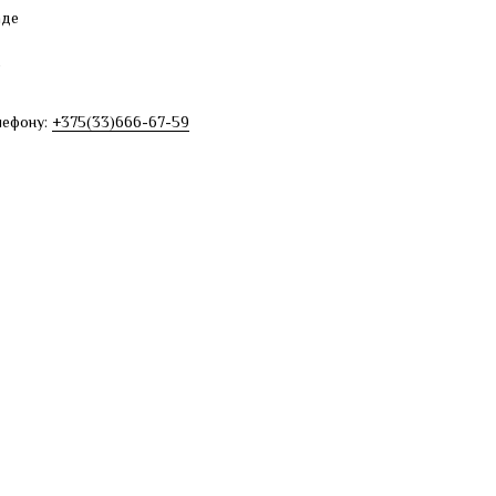
аде
е
лефону:
+375(33)666-67-59