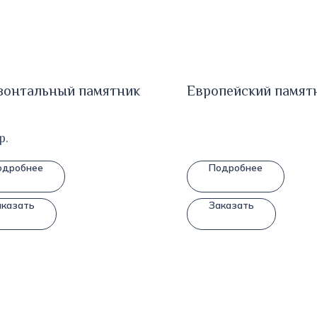
зонтальный памятник
Европейский памят
р.
одробнее
Подробнее
аказать
Заказать