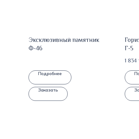
Эксклюзивный памятник
Гори
Ф-46
Г-5
1 834
Подробнее
П
Заказать
З