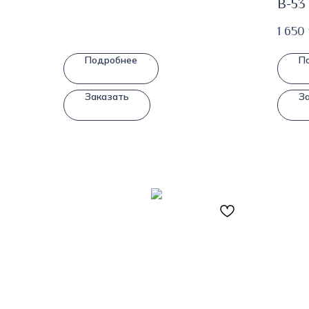
В-53
1 650
Подробнее
П
Заказать
З