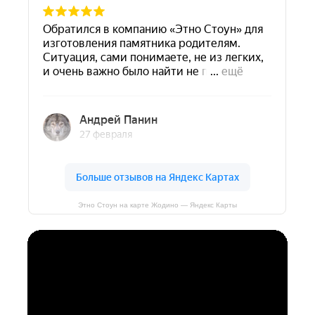
Этно Стоун на карте Жодино — Яндекс Карты