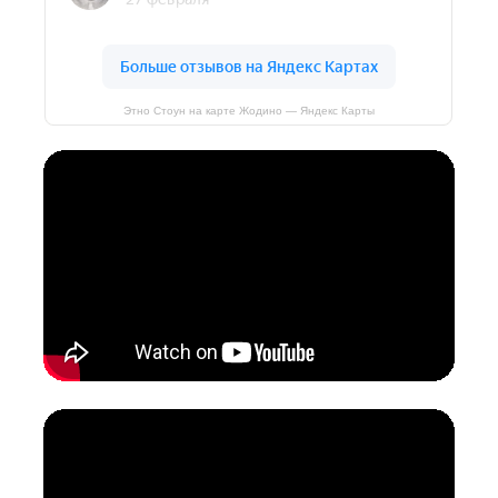
Этно Стоун на карте Жодино — Яндекс Карты