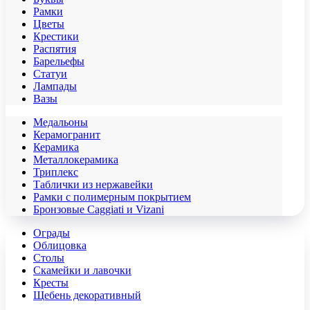
Рамки
Цветы
Крестики
Распятия
Барельефы
Статуи
Лампады
Вазы
Медальоны
Керамогранит
Керамика
Металлокерамика
Триплекс
Таблички из нержавейки
Рамки с полимерным покрытием
Бронзовые Caggiati и Vizani
Ограды
Облицовка
Столы
Скамейки и лавочки
Кресты
Щебень декоративный