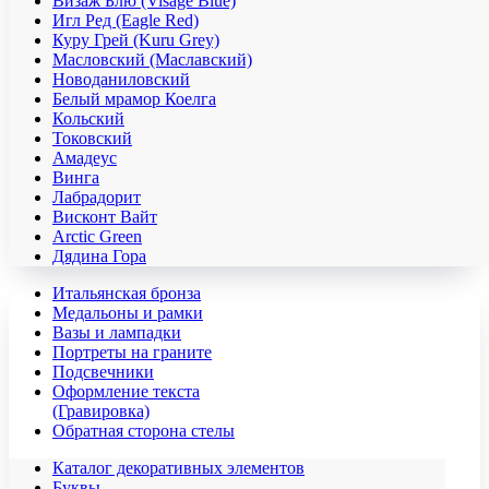
Визаж Блю (Visage Blue)
Игл Ред (Eagle Red)
Куру Грей (Kuru Grey)
Масловский (Маславский)
Новоданиловский
Белый мрамор Коелга
Кольский
Токовский
Амадеус
Винга
Лабрадорит
Висконт Вайт
Аrctic Green
Дядина Гора
Итальянская бронза
Медальоны и рамки
Вазы и лампадки
Портреты на граните
Подсвечники
Оформление текста
(Гравировка)
Обратная сторона стелы
Каталог декоративных элементов
Буквы