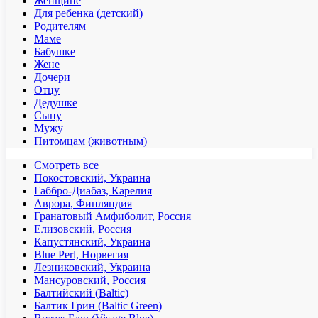
Женщине
Для ребенка (детский)
Родителям
Маме
Бабушке
Жене
Дочери
Отцу
Дедушке
Сыну
Мужу
Питомцам (животным)
Смотреть все
Покостовский, Украина
Габбро-Диабаз, Карелия
Аврора, Финляндия
Гранатовый Амфиболит, Россия
Елизовский, Россия
Капустянский, Украина
Blue Perl, Норвегия
Лезниковский, Украина
Мансуровский, Россия
Балтийский (Baltic)
Балтик Грин (Baltic Green)