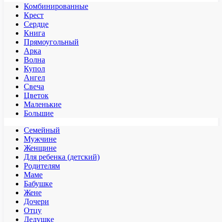
Комбинированные
Крест
Сердце
Книга
Прямоугольный
Арка
Волна
Купол
Ангел
Свеча
Цветок
Маленькие
Большие
Семейный
Мужчине
Женщине
Для ребенка (детский)
Родителям
Маме
Бабушке
Жене
Дочери
Отцу
Дедушке