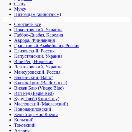
Сыну
Мужу
Питомцам (животным)
Смотреть все
Покостовский, Украина
Габбро-Диабаз, Карелия
Аврора, Финляндия
Гранатовый Амфиболит, Россия
Елизовский, Россия
Капустянский, Украина
Blue Perl, Норвегия
Лезниковский, Украина
Мансуровский, Россия
Балтийский (Baltic)
Балтик Грин (Baltic Green)
Визаж Блю (Visage Blue)
Игл Ред (Eagle Red)
Куру Грей (Kuru Grey)
Масловский (Маславский)
Новоданиловский
Белый мрамор Коелга
Кольский
Токовский
Амадеус