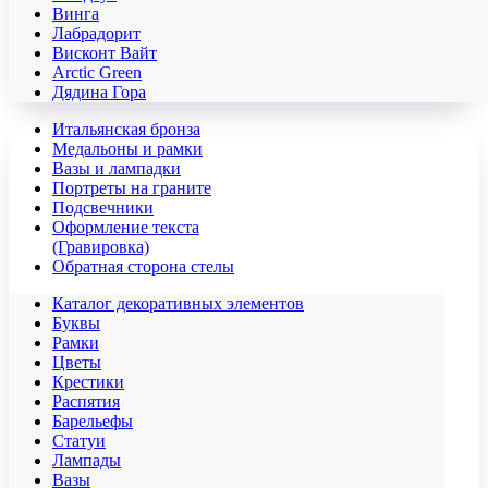
Винга
Лабрадорит
Висконт Вайт
Аrctic Green
Дядина Гора
Итальянская бронза
Медальоны и рамки
Вазы и лампадки
Портреты на граните
Подсвечники
Оформление текста
(Гравировка)
Обратная сторона стелы
Каталог декоративных элементов
Буквы
Рамки
Цветы
Крестики
Распятия
Барельефы
Статуи
Лампады
Вазы