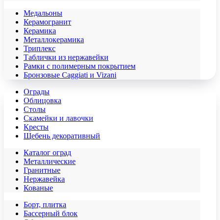
Медальоны
Керамогранит
Керамика
Металлокерамика
Триплекс
Таблички из нержавейки
Рамки с полимерным покрытием
Бронзовые Caggiati и Vizani
Ограды
Облицовка
Столы
Скамейки и лавочки
Кресты
Щебень декоративный
Каталог оград
Металлические
Гранитные
Нержавейка
Кованые
Борт, плитка
Бассерный блок