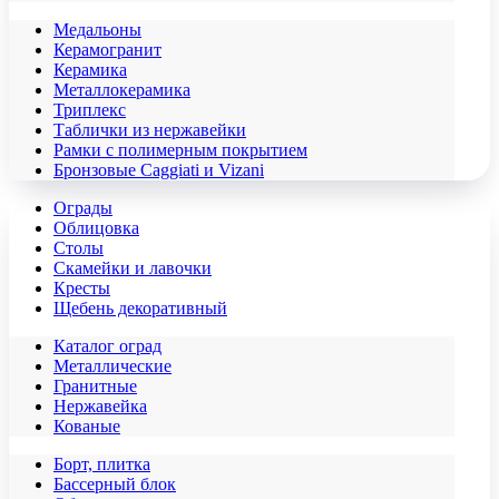
Медальоны
Керамогранит
Керамика
Металлокерамика
Триплекс
Таблички из нержавейки
Рамки с полимерным покрытием
Бронзовые Caggiati и Vizani
Ограды
Облицовка
Столы
Скамейки и лавочки
Кресты
Щебень декоративный
Каталог оград
Металлические
Гранитные
Нержавейка
Кованые
Борт, плитка
Бассерный блок