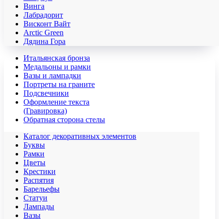
Винга
Лабрадорит
Висконт Вайт
Аrctic Green
Дядина Гора
Итальянская бронза
Медальоны и рамки
Вазы и лампадки
Портреты на граните
Подсвечники
Оформление текста
(Гравировка)
Обратная сторона стелы
Каталог декоративных элементов
Буквы
Рамки
Цветы
Крестики
Распятия
Барельефы
Статуи
Лампады
Вазы