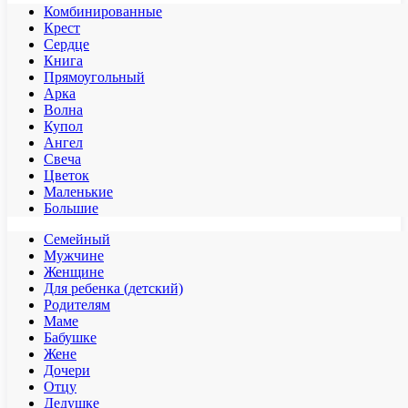
Комбинированные
Крест
Сердце
Книга
Прямоугольный
Арка
Волна
Купол
Ангел
Свеча
Цветок
Маленькие
Большие
Семейный
Мужчине
Женщине
Для ребенка (детский)
Родителям
Маме
Бабушке
Жене
Дочери
Отцу
Дедушке