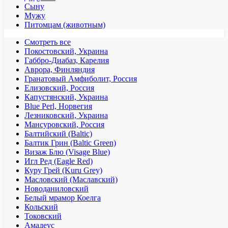
Сыну
Мужу
Питомцам (животным)
Смотреть все
Покостовский, Украина
Габбро-Диабаз, Карелия
Аврора, Финляндия
Гранатовый Амфиболит, Россия
Елизовский, Россия
Капустянский, Украина
Blue Perl, Норвегия
Лезниковский, Украина
Мансуровский, Россия
Балтийский (Baltic)
Балтик Грин (Baltic Green)
Визаж Блю (Visage Blue)
Игл Ред (Eagle Red)
Куру Грей (Kuru Grey)
Масловский (Маславский)
Новоданиловский
Белый мрамор Коелга
Кольский
Токовский
Амадеус