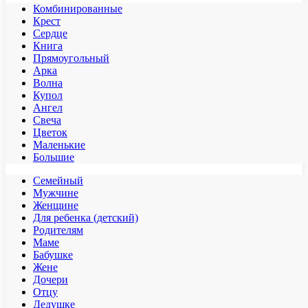
Комбинированные
Крест
Сердце
Книга
Прямоугольный
Арка
Волна
Купол
Ангел
Свеча
Цветок
Маленькие
Большие
Семейный
Мужчине
Женщине
Для ребенка (детский)
Родителям
Маме
Бабушке
Жене
Дочери
Отцу
Дедушке