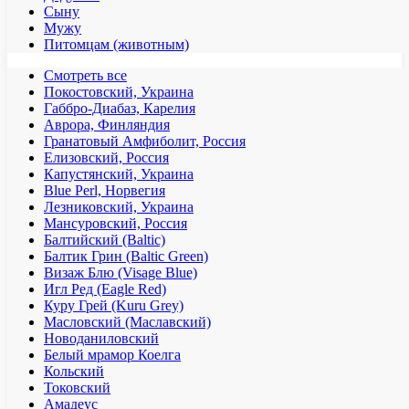
Сыну
Мужу
Питомцам (животным)
Смотреть все
Покостовский, Украина
Габбро-Диабаз, Карелия
Аврора, Финляндия
Гранатовый Амфиболит, Россия
Елизовский, Россия
Капустянский, Украина
Blue Perl, Норвегия
Лезниковский, Украина
Мансуровский, Россия
Балтийский (Baltic)
Балтик Грин (Baltic Green)
Визаж Блю (Visage Blue)
Игл Ред (Eagle Red)
Куру Грей (Kuru Grey)
Масловский (Маславский)
Новоданиловский
Белый мрамор Коелга
Кольский
Токовский
Амадеус