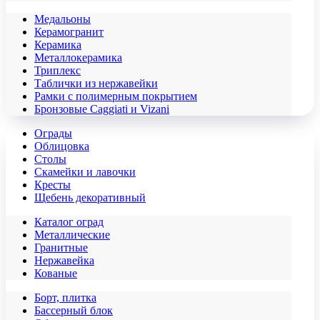
Медальоны
Керамогранит
Керамика
Металлокерамика
Триплекс
Таблички из нержавейки
Рамки с полимерным покрытием
Бронзовые Caggiati и Vizani
Ограды
Облицовка
Столы
Скамейки и лавочки
Кресты
Щебень декоративный
Каталог оград
Металлические
Гранитные
Нержавейка
Кованые
Борт, плитка
Бассерный блок