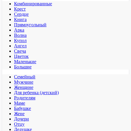
Комбинированные
Крест
Сердце
Книга
Прямоугольный
Арка
Волна
Купол
Ангел
Свеча
Цветок
Маленькие
Большие
Семейный
Мужчине
Женщине
Для ребенка (детский)
Родителям
Маме
Бабушке
Жене
Дочери
Отцу
Дедушке