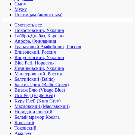
Сыну
Мужу
Питомцам (животным)
Смотреть все
Покостовский, Украина
Габбро-Диабаз, Карелия
Аврора, Финляндия
Гранатовый Амфиболит, Россия
Елизовский, Россия
Капустянский, Украина
Blue Perl, Норвегия
Лезниковский, Украина
Мансуровский, Россия
Балтийский (Baltic)
Балтик Грин (Baltic Green)
Визаж Блю (Visage Blue)
Игл Ред (Eagle Red)
Куру Грей (Kuru Grey)
Масловский (Маславский)
Новоданиловский
Белый мрамор Коелга
Кольский
Токовский
Амадеус