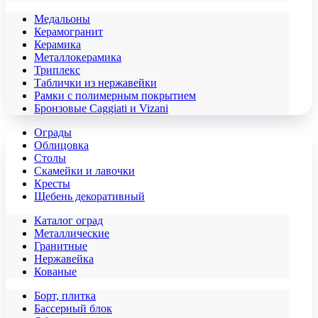
Медальоны
Керамогранит
Керамика
Металлокерамика
Триплекс
Таблички из нержавейки
Рамки с полимерным покрытием
Бронзовые Caggiati и Vizani
Ограды
Облицовка
Столы
Скамейки и лавочки
Кресты
Щебень декоративный
Каталог оград
Металлические
Гранитные
Нержавейка
Кованые
Борт, плитка
Бассерный блок