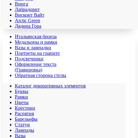
Винга
Лабрадорит
Висконт Вайт
Аrctic Green
Дядина Гора
Итальянская бронза
Медальоны и рамки
Вазы и лампадки
Портреты на граните
Подсвечники
Оформление текста
(Гравировка)
Обратная сторона стелы
Каталог декоративных элементов
Буквы
Рамки
Цветы
Крестики
Распятия
Барельефы
Статуи
Лампады
Вазы