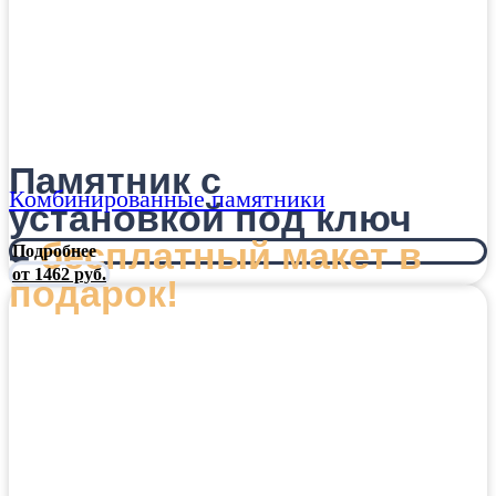
Памятник с
Комбинированные памятники
установкой под ключ
–
бесплатный макет в
Подробнее
от 1462 руб.
подарок!