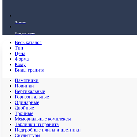
Отзывы
Консультация
Весь каталог
Тип
Цена
Форма
Кому
Виды гранита
Памятники
Новинки
Вертикальные
Горизонтальные
Одинарные
Двойные
Тройные
Мемориальные комплексы
Таблички из гранита
Надгробные плиты и цветники
Скульптуры