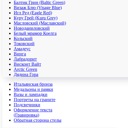
Балтик Грин (Baltic Green)
Визаж Блю (Visage Blue)
Игл Ред (Eagle Red)
Куру Грей (Kuru Grey)
Масловский (Маславский)
Новоданиловский
Белый мрамор Коелга
Кольский
Токовский
Амадеус
Винга
Лабрадорит
Висконт Вайт
Аrctic Green
Дядина Гора
Итальянская бронза
Медальоны и рамки
Вазы и лампадки
Портреты на граните
Подсвечники
Оформление текста
(Гравировка)
Обратная сторона стелы