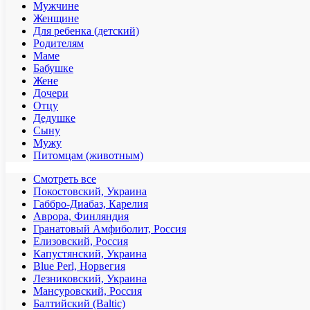
Мужчине
Женщине
Для ребенка (детский)
Родителям
Маме
Бабушке
Жене
Дочери
Отцу
Дедушке
Сыну
Мужу
Питомцам (животным)
Смотреть все
Покостовский, Украина
Габбро-Диабаз, Карелия
Аврора, Финляндия
Гранатовый Амфиболит, Россия
Елизовский, Россия
Капустянский, Украина
Blue Perl, Норвегия
Лезниковский, Украина
Мансуровский, Россия
Балтийский (Baltic)