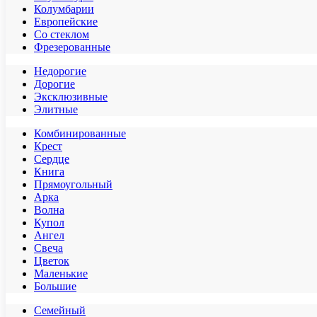
Колумбарии
Европейские
Со стеклом
Фрезерованные
Недорогие
Дорогие
Эксклюзивные
Элитные
Комбинированные
Крест
Сердце
Книга
Прямоугольный
Арка
Волна
Купол
Ангел
Свеча
Цветок
Маленькие
Большие
Семейный