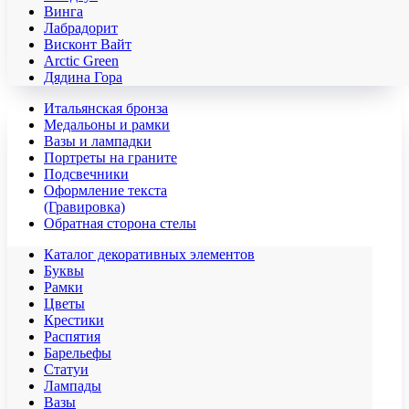
Винга
Лабрадорит
Висконт Вайт
Аrctic Green
Дядина Гора
Итальянская бронза
Медальоны и рамки
Вазы и лампадки
Портреты на граните
Подсвечники
Оформление текста
(Гравировка)
Обратная сторона стелы
Каталог декоративных элементов
Буквы
Рамки
Цветы
Крестики
Распятия
Барельефы
Статуи
Лампады
Вазы