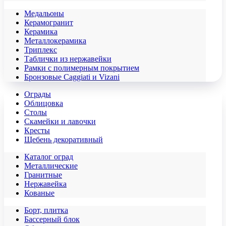
Медальоны
Керамогранит
Керамика
Металлокерамика
Триплекс
Таблички из нержавейки
Рамки с полимерным покрытием
Бронзовые Caggiati и Vizani
Ограды
Облицовка
Столы
Скамейки и лавочки
Кресты
Щебень декоративный
Каталог оград
Металлические
Гранитные
Нержавейка
Кованые
Борт, плитка
Бассерный блок