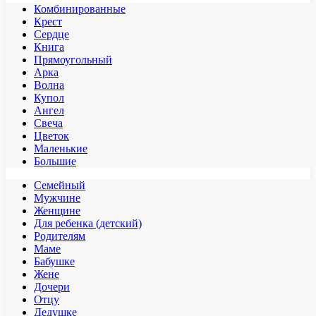
Комбинированные
Крест
Сердце
Книга
Прямоугольный
Арка
Волна
Купол
Ангел
Свеча
Цветок
Маленькие
Большие
Семейный
Мужчине
Женщине
Для ребенка (детский)
Родителям
Маме
Бабушке
Жене
Дочери
Отцу
Дедушке