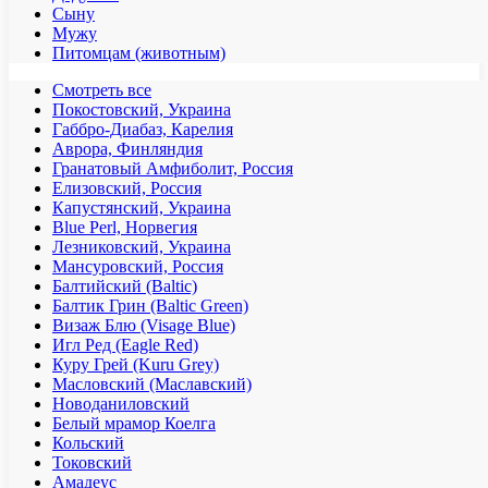
Сыну
Мужу
Питомцам (животным)
Смотреть все
Покостовский, Украина
Габбро-Диабаз, Карелия
Аврора, Финляндия
Гранатовый Амфиболит, Россия
Елизовский, Россия
Капустянский, Украина
Blue Perl, Норвегия
Лезниковский, Украина
Мансуровский, Россия
Балтийский (Baltic)
Балтик Грин (Baltic Green)
Визаж Блю (Visage Blue)
Игл Ред (Eagle Red)
Куру Грей (Kuru Grey)
Масловский (Маславский)
Новоданиловский
Белый мрамор Коелга
Кольский
Токовский
Амадеус