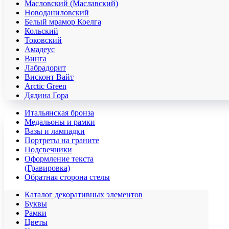
Масловский (Маславский)
Новоданиловский
Белый мрамор Коелга
Кольский
Токовский
Амадеус
Винга
Лабрадорит
Висконт Вайт
Аrctic Green
Дядина Гора
Итальянская бронза
Медальоны и рамки
Вазы и лампадки
Портреты на граните
Подсвечники
Оформление текста
(Гравировка)
Обратная сторона стелы
Каталог декоративных элементов
Буквы
Рамки
Цветы