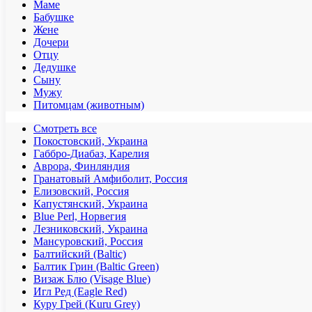
Маме
Бабушке
Жене
Дочери
Отцу
Дедушке
Сыну
Мужу
Питомцам (животным)
Смотреть все
Покостовский, Украина
Габбро-Диабаз, Карелия
Аврора, Финляндия
Гранатовый Амфиболит, Россия
Елизовский, Россия
Капустянский, Украина
Blue Perl, Норвегия
Лезниковский, Украина
Мансуровский, Россия
Балтийский (Baltic)
Балтик Грин (Baltic Green)
Визаж Блю (Visage Blue)
Игл Ред (Eagle Red)
Куру Грей (Kuru Grey)