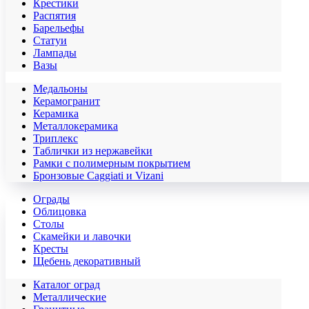
Крестики
Распятия
Барельефы
Статуи
Лампады
Вазы
Медальоны
Керамогранит
Керамика
Металлокерамика
Триплекс
Таблички из нержавейки
Рамки с полимерным покрытием
Бронзовые Caggiati и Vizani
Ограды
Облицовка
Столы
Скамейки и лавочки
Кресты
Щебень декоративный
Каталог оград
Металлические