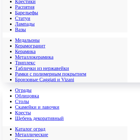
Крестики
Распятия
Барельефы
Статуи
Лампады
Вазы
Медальоны
Керамогранит
Керамика
Металлокерамика
Триплекс
Таблички из нержавейки
Рамки с полимерным покрытием
Бронзовые Caggiati и Vizani
Ограды
Облицовка
Столы
Скамейки и лавочки
Кресты
Щебень декоративный
Каталог оград
Металлические