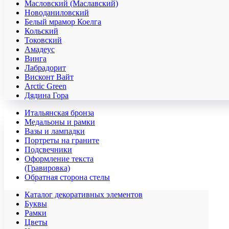
Масловский (Маславский)
Новоданиловский
Белый мрамор Коелга
Кольский
Токовский
Амадеус
Винга
Лабрадорит
Висконт Вайт
Аrctic Green
Дядина Гора
Итальянская бронза
Медальоны и рамки
Вазы и лампадки
Портреты на граните
Подсвечники
Оформление текста
(Гравировка)
Обратная сторона стелы
Каталог декоративных элементов
Буквы
Рамки
Цветы