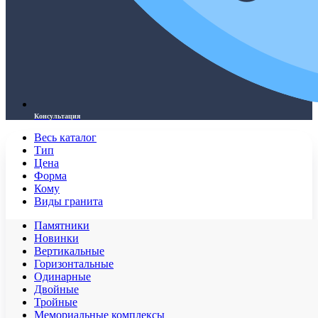
Консультация
Весь каталог
Тип
Цена
Форма
Кому
Виды гранита
Памятники
Новинки
Вертикальные
Горизонтальные
Одинарные
Двойные
Тройные
Мемориальные комплексы