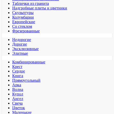
Таблички из гранита
Надгробные плиты и цветники
Скульптуры
Колумбарии
Европейские
Со стеклом
Фрезерованные
Недорогие
Дорогие
Эксклюзивные
Элитные
Комбинированные
Крест
Сердце
Книга
Прямоугольный
Арка
Волна
Купол
Ангел
Свеча
Цветок
Маленькие