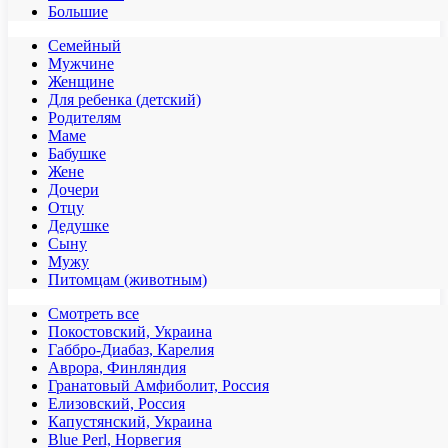
Большие
Семейный
Мужчине
Женщине
Для ребенка (детский)
Родителям
Маме
Бабушке
Жене
Дочери
Отцу
Дедушке
Сыну
Мужу
Питомцам (животным)
Смотреть все
Покостовский, Украина
Габбро-Диабаз, Карелия
Аврора, Финляндия
Гранатовый Амфиболит, Россия
Елизовский, Россия
Капустянский, Украина
Blue Perl, Норвегия