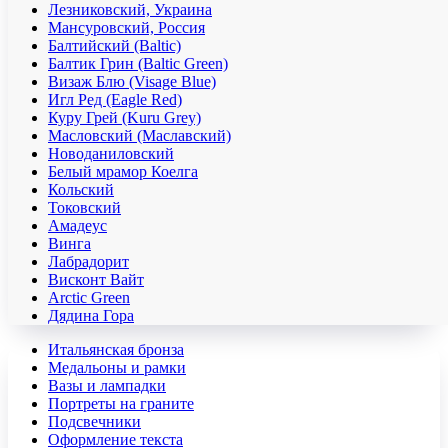
Лезниковский, Украина
Мансуровский, Россия
Балтийский (Baltic)
Балтик Грин (Baltic Green)
Визаж Блю (Visage Blue)
Игл Ред (Eagle Red)
Куру Грей (Kuru Grey)
Масловский (Маславский)
Новоданиловский
Белый мрамор Коелга
Кольский
Токовский
Амадеус
Винга
Лабрадорит
Висконт Вайт
Аrctic Green
Дядина Гора
Итальянская бронза
Медальоны и рамки
Вазы и лампадки
Портреты на граните
Подсвечники
Оформление текста