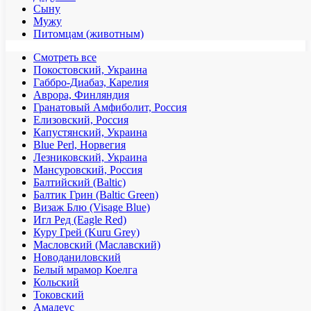
Сыну
Мужу
Питомцам (животным)
Смотреть все
Покостовский, Украина
Габбро-Диабаз, Карелия
Аврора, Финляндия
Гранатовый Амфиболит, Россия
Елизовский, Россия
Капустянский, Украина
Blue Perl, Норвегия
Лезниковский, Украина
Мансуровский, Россия
Балтийский (Baltic)
Балтик Грин (Baltic Green)
Визаж Блю (Visage Blue)
Игл Ред (Eagle Red)
Куру Грей (Kuru Grey)
Масловский (Маславский)
Новоданиловский
Белый мрамор Коелга
Кольский
Токовский
Амадеус