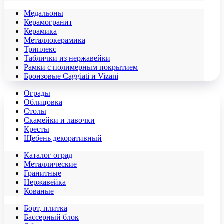
Медальоны
Керамогранит
Керамика
Металлокерамика
Триплекс
Таблички из нержавейки
Рамки с полимерным покрытием
Бронзовые Caggiati и Vizani
Ограды
Облицовка
Столы
Скамейки и лавочки
Кресты
Щебень декоративный
Каталог оград
Металлические
Гранитные
Нержавейка
Кованые
Борт, плитка
Бассерный блок