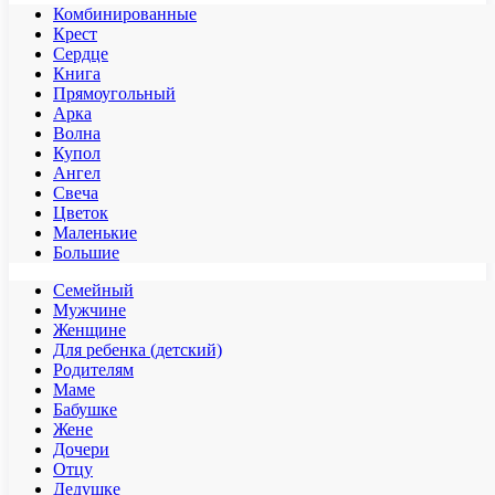
Комбинированные
Крест
Сердце
Книга
Прямоугольный
Арка
Волна
Купол
Ангел
Свеча
Цветок
Маленькие
Большие
Семейный
Мужчине
Женщине
Для ребенка (детский)
Родителям
Маме
Бабушке
Жене
Дочери
Отцу
Дедушке