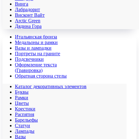
Винга
Лабрадорит
Висконт Вайт
Аrctic Green
Дядина Гора
Итальянская бронза
Медальоны и рамки
Вазы и лампадки
Портреты на граните
Подсвечники
Оформление текста
(Гравировка)
Обратная сторона стелы
Каталог декоративных элементов
Буквы
Рамки
Цветы
Крестики
Распятия
Барельефы
Статуи
Лампады
Вазы