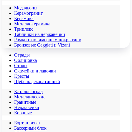
Медальоны
Керамогранит
Керамика
Металлокерамика
Триплекс
Таблички из нержавейки
Рамки с полимерным покрытием
Бронзовые Caggiati и Vizani
Ограды
Облицовка
Столы
Скамейки и лавочки
Кресты
Щебень декоративный
Каталог оград
Металлические
Гранитные
Нержавейка
Кованые
Борт, плитка
Бассерный блок