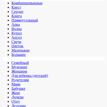
Комбинированные
Крест
Сердце
Книга
Прямоугольный
Арка
Волна
Купол
Ангел
Свеча
Цветок
Маленькие
Большие
Семейный
Мужчине
Женщине
Для ребенка (детский)
Родителям
Маме
Бабушке
Жене
Дочери
Отцу
Дедушке