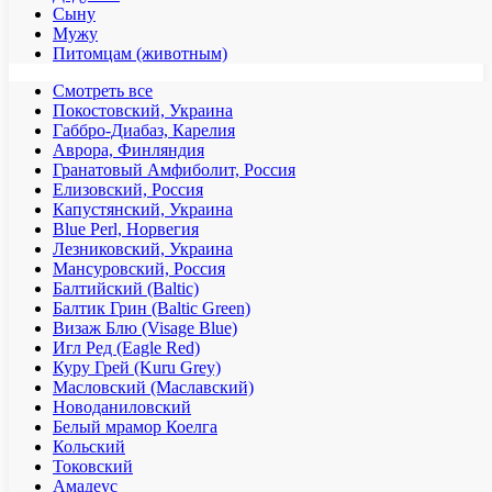
Сыну
Мужу
Питомцам (животным)
Смотреть все
Покостовский, Украина
Габбро-Диабаз, Карелия
Аврора, Финляндия
Гранатовый Амфиболит, Россия
Елизовский, Россия
Капустянский, Украина
Blue Perl, Норвегия
Лезниковский, Украина
Мансуровский, Россия
Балтийский (Baltic)
Балтик Грин (Baltic Green)
Визаж Блю (Visage Blue)
Игл Ред (Eagle Red)
Куру Грей (Kuru Grey)
Масловский (Маславский)
Новоданиловский
Белый мрамор Коелга
Кольский
Токовский
Амадеус