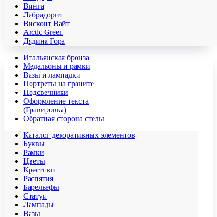
Винга
Лабрадорит
Висконт Вайт
Аrctic Green
Дядина Гора
Итальянская бронза
Медальоны и рамки
Вазы и лампадки
Портреты на граните
Подсвечники
Оформление текста
(Гравировка)
Обратная сторона стелы
Каталог декоративных элементов
Буквы
Рамки
Цветы
Крестики
Распятия
Барельефы
Статуи
Лампады
Вазы