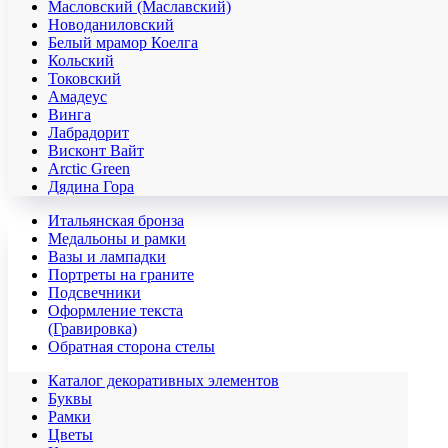
Масловский (Маславский)
Новоданиловский
Белый мрамор Коелга
Кольский
Токовский
Амадеус
Винга
Лабрадорит
Висконт Вайт
Аrctic Green
Дядина Гора
Итальянская бронза
Медальоны и рамки
Вазы и лампадки
Портреты на граните
Подсвечники
Оформление текста
(Гравировка)
Обратная сторона стелы
Каталог декоративных элементов
Буквы
Рамки
Цветы