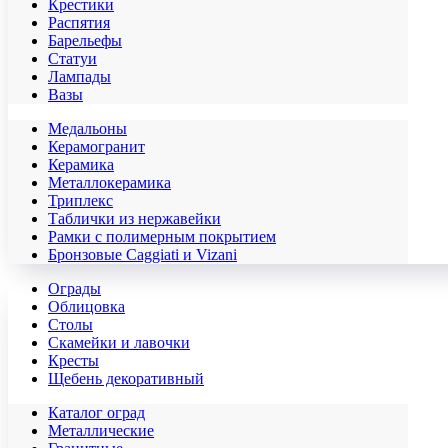
Крестики
Распятия
Барельефы
Статуи
Лампады
Вазы
Медальоны
Керамогранит
Керамика
Металлокерамика
Триплекс
Таблички из нержавейки
Рамки с полимерным покрытием
Бронзовые Caggiati и Vizani
Ограды
Облицовка
Столы
Скамейки и лавочки
Кресты
Щебень декоративный
Каталог оград
Металлические