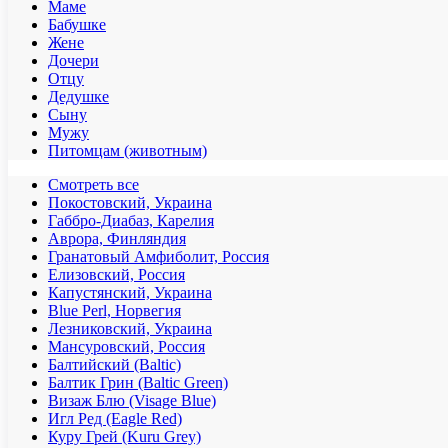
Маме
Бабушке
Жене
Дочери
Отцу
Дедушке
Сыну
Мужу
Питомцам (животным)
Смотреть все
Покостовский, Украина
Габбро-Диабаз, Карелия
Аврора, Финляндия
Гранатовый Амфиболит, Россия
Елизовский, Россия
Капустянский, Украина
Blue Perl, Норвегия
Лезниковский, Украина
Мансуровский, Россия
Балтийский (Baltic)
Балтик Грин (Baltic Green)
Визаж Блю (Visage Blue)
Игл Ред (Eagle Red)
Куру Грей (Kuru Grey)