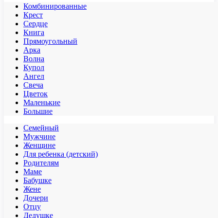
Комбинированные
Крест
Сердце
Книга
Прямоугольный
Арка
Волна
Купол
Ангел
Свеча
Цветок
Маленькие
Большие
Семейный
Мужчине
Женщине
Для ребенка (детский)
Родителям
Маме
Бабушке
Жене
Дочери
Отцу
Дедушке