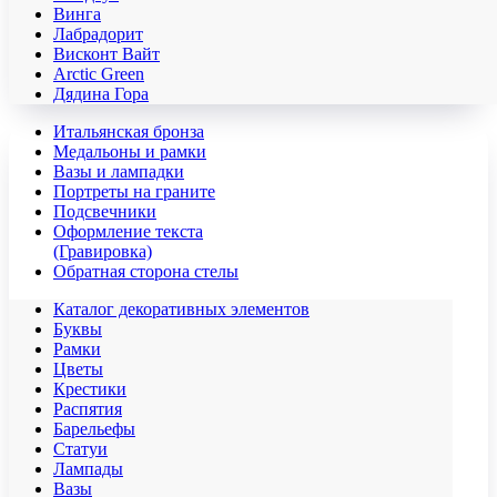
Винга
Лабрадорит
Висконт Вайт
Аrctic Green
Дядина Гора
Итальянская бронза
Медальоны и рамки
Вазы и лампадки
Портреты на граните
Подсвечники
Оформление текста
(Гравировка)
Обратная сторона стелы
Каталог декоративных элементов
Буквы
Рамки
Цветы
Крестики
Распятия
Барельефы
Статуи
Лампады
Вазы