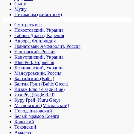
Сыну
Мужу
Питомцам (животным)
Смотреть все
Покостовский, Украина
Габбро-Диабаз, Карелия
Аврора, Финляндия
Гранатовый Амфиболит, Россия
Елизовский, Россия
Капустянский, Украина
Blue Perl, Норвегия
Лезниковский, Украина
Мансуровский, Россия
Балтийский (Baltic)
Балтик Грин (Baltic Green)
Визаж Блю (Visage Blue)
Игл Ред (Eagle Red)
Куру Грей (Kuru Grey)
Масловский (Маславский)
Новоданиловский
Белый мрамор Коелга
Кольский
Токовский
Амадеус