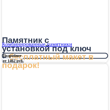
Памятник с
Комбинированные памятники
установкой под ключ
–
бесплатный макет в
Подробнее
от 1462 руб.
подарок!