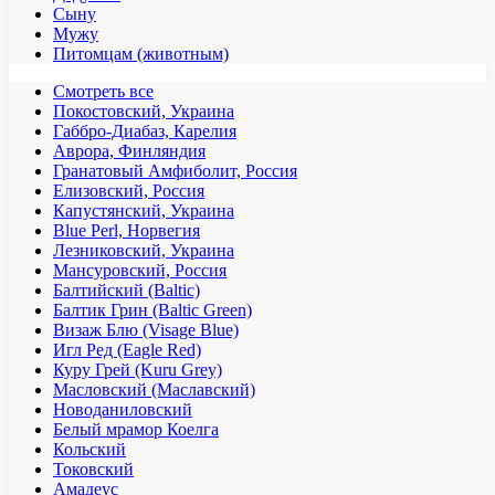
Сыну
Мужу
Питомцам (животным)
Смотреть все
Покостовский, Украина
Габбро-Диабаз, Карелия
Аврора, Финляндия
Гранатовый Амфиболит, Россия
Елизовский, Россия
Капустянский, Украина
Blue Perl, Норвегия
Лезниковский, Украина
Мансуровский, Россия
Балтийский (Baltic)
Балтик Грин (Baltic Green)
Визаж Блю (Visage Blue)
Игл Ред (Eagle Red)
Куру Грей (Kuru Grey)
Масловский (Маславский)
Новоданиловский
Белый мрамор Коелга
Кольский
Токовский
Амадеус