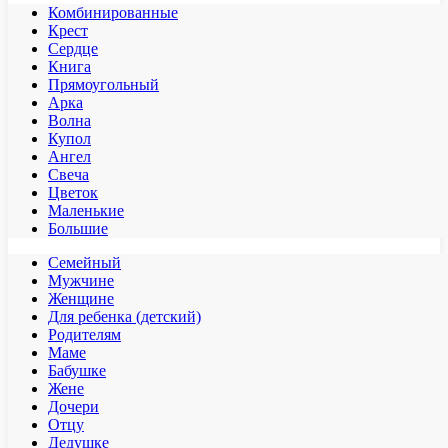
Комбинированные
Крест
Сердце
Книга
Прямоугольный
Арка
Волна
Купол
Ангел
Свеча
Цветок
Маленькие
Большие
Семейный
Мужчине
Женщине
Для ребенка (детский)
Родителям
Маме
Бабушке
Жене
Дочери
Отцу
Дедушке