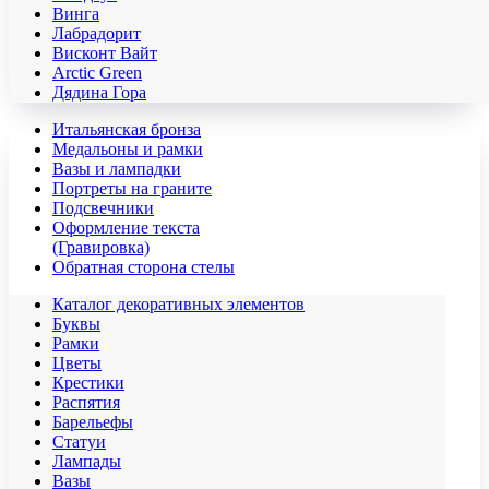
Винга
Лабрадорит
Висконт Вайт
Аrctic Green
Дядина Гора
Итальянская бронза
Медальоны и рамки
Вазы и лампадки
Портреты на граните
Подсвечники
Оформление текста
(Гравировка)
Обратная сторона стелы
Каталог декоративных элементов
Буквы
Рамки
Цветы
Крестики
Распятия
Барельефы
Статуи
Лампады
Вазы