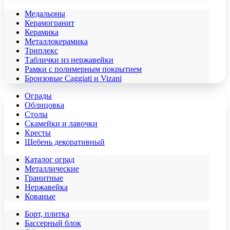
Медальоны
Керамогранит
Керамика
Металлокерамика
Триплекс
Таблички из нержавейки
Рамки с полимерным покрытием
Бронзовые Caggiati и Vizani
Ограды
Облицовка
Столы
Скамейки и лавочки
Кресты
Щебень декоративный
Каталог оград
Металлические
Гранитные
Нержавейка
Кованые
Борт, плитка
Бассерный блок