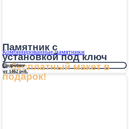
Памятник с
Комбинированные памятники
установкой под ключ
–
бесплатный макет в
Подробнее
от 1462 руб.
подарок!