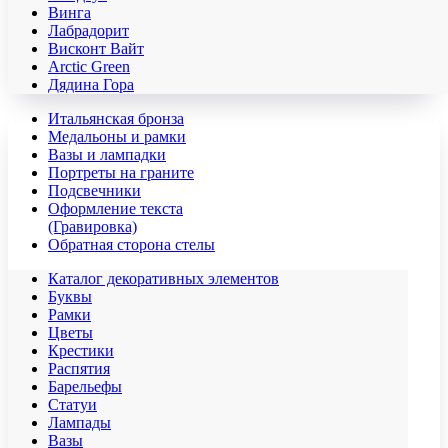
Винга
Лабрадорит
Висконт Вайт
Аrctic Green
Дядина Гора
Итальянская бронза
Медальоны и рамки
Вазы и лампадки
Портреты на граните
Подсвечники
Оформление текста
(Гравировка)
Обратная сторона стелы
Каталог декоративных элементов
Буквы
Рамки
Цветы
Крестики
Распятия
Барельефы
Статуи
Лампады
Вазы