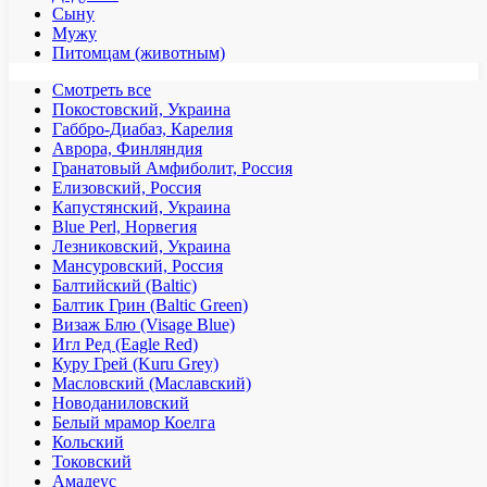
Сыну
Мужу
Питомцам (животным)
Смотреть все
Покостовский, Украина
Габбро-Диабаз, Карелия
Аврора, Финляндия
Гранатовый Амфиболит, Россия
Елизовский, Россия
Капустянский, Украина
Blue Perl, Норвегия
Лезниковский, Украина
Мансуровский, Россия
Балтийский (Baltic)
Балтик Грин (Baltic Green)
Визаж Блю (Visage Blue)
Игл Ред (Eagle Red)
Куру Грей (Kuru Grey)
Масловский (Маславский)
Новоданиловский
Белый мрамор Коелга
Кольский
Токовский
Амадеус