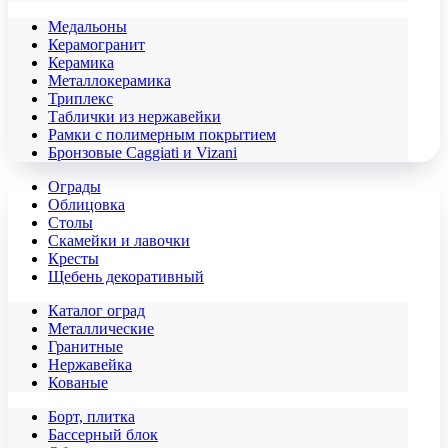
Медальоны
Керамогранит
Керамика
Металлокерамика
Триплекс
Таблички из нержавейки
Рамки с полимерным покрытием
Бронзовые Caggiati и Vizani
Ограды
Облицовка
Столы
Скамейки и лавочки
Кресты
Щебень декоративный
Каталог оград
Металлические
Гранитные
Нержавейка
Кованые
Борт, плитка
Бассерный блок