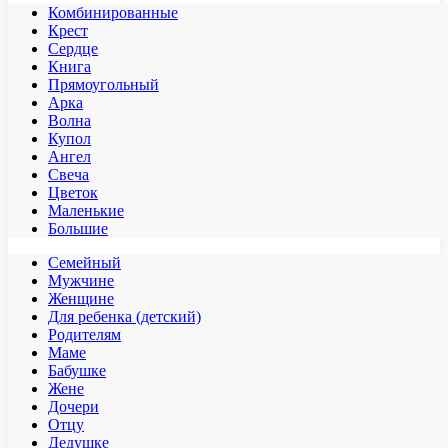
Комбинированные
Крест
Сердце
Книга
Прямоугольный
Арка
Волна
Купол
Ангел
Свеча
Цветок
Маленькие
Большие
Семейный
Мужчине
Женщине
Для ребенка (детский)
Родителям
Маме
Бабушке
Жене
Дочери
Отцу
Дедушке