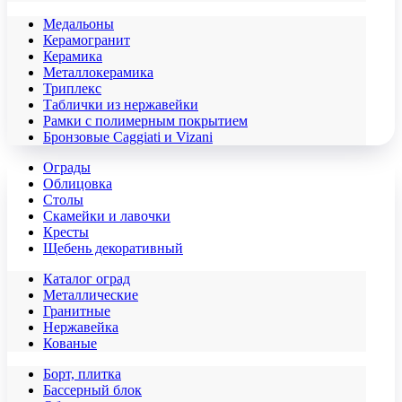
Медальоны
Керамогранит
Керамика
Металлокерамика
Триплекс
Таблички из нержавейки
Рамки с полимерным покрытием
Бронзовые Caggiati и Vizani
Ограды
Облицовка
Столы
Скамейки и лавочки
Кресты
Щебень декоративный
Каталог оград
Металлические
Гранитные
Нержавейка
Кованые
Борт, плитка
Бассерный блок