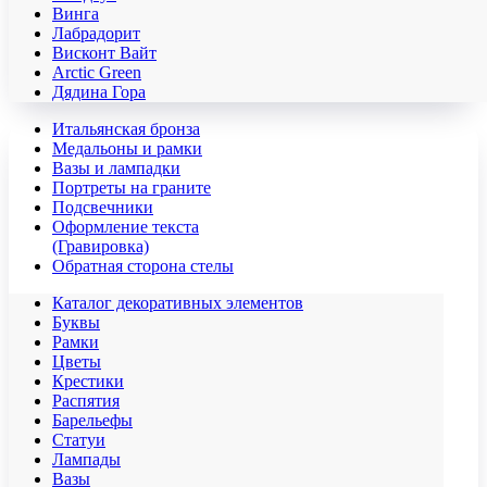
Винга
Лабрадорит
Висконт Вайт
Аrctic Green
Дядина Гора
Итальянская бронза
Медальоны и рамки
Вазы и лампадки
Портреты на граните
Подсвечники
Оформление текста
(Гравировка)
Обратная сторона стелы
Каталог декоративных элементов
Буквы
Рамки
Цветы
Крестики
Распятия
Барельефы
Статуи
Лампады
Вазы