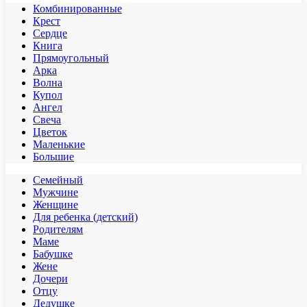
Комбинированные
Крест
Сердце
Книга
Прямоугольный
Арка
Волна
Купол
Ангел
Свеча
Цветок
Маленькие
Большие
Семейный
Мужчине
Женщине
Для ребенка (детский)
Родителям
Маме
Бабушке
Жене
Дочери
Отцу
Дедушке