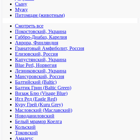
Сыну
Мужу
Питомцам (животным)
Смотреть все
Покостовский, Украина
Габбро-Диабаз, Карелия
Аврора, Финляндия
Гранатовый Амфиболит, Россия
Елизовский, Россия
Капустянский, Украина
Blue Perl, Норвегия
Лезниковский, Украина
Мансуровский, Россия
Балтийский (Baltic)
Балтик Грин (Baltic Green)
Визаж Блю (Visage Blue)
Игл Ред (Eagle Red)
Куру Грей (Kuru Grey)
Масловский (Маславский)
Новоданиловский
Белый мрамор Коелга
Кольский
Токовский
Амадеус