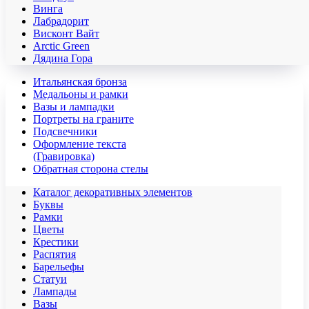
Винга
Лабрадорит
Висконт Вайт
Аrctic Green
Дядина Гора
Итальянская бронза
Медальоны и рамки
Вазы и лампадки
Портреты на граните
Подсвечники
Оформление текста
(Гравировка)
Обратная сторона стелы
Каталог декоративных элементов
Буквы
Рамки
Цветы
Крестики
Распятия
Барельефы
Статуи
Лампады
Вазы