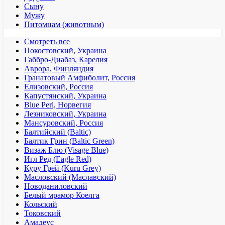
Сыну
Мужу
Питомцам (животным)
Смотреть все
Покостовский, Украина
Габбро-Диабаз, Карелия
Аврора, Финляндия
Гранатовый Амфиболит, Россия
Елизовский, Россия
Капустянский, Украина
Blue Perl, Норвегия
Лезниковский, Украина
Мансуровский, Россия
Балтийский (Baltic)
Балтик Грин (Baltic Green)
Визаж Блю (Visage Blue)
Игл Ред (Eagle Red)
Куру Грей (Kuru Grey)
Масловский (Маславский)
Новоданиловский
Белый мрамор Коелга
Кольский
Токовский
Амадеус