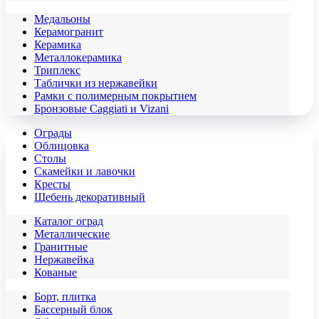
Медальоны
Керамогранит
Керамика
Металлокерамика
Триплекс
Таблички из нержавейки
Рамки с полимерным покрытием
Бронзовые Caggiati и Vizani
Ограды
Облицовка
Столы
Скамейки и лавочки
Кресты
Щебень декоративный
Каталог оград
Металлические
Гранитные
Нержавейка
Кованые
Борт, плитка
Бассерный блок