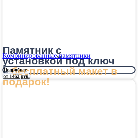
Памятник с
Комбинированные памятники
установкой под ключ
–
бесплатный макет в
Подробнее
от 1462 руб.
подарок!