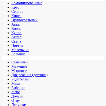
Комбинированные
Крест
Сердце
Книга
Прямоугольный
Арка
Волна
Купол
Ангел
Свеча
Цветок
Маленькие
Большие
Семейный
Мужчине
Женщине
Для ребенка (детский)
Родителям
Маме
Бабушке
Жене
Дочери
Отцу
Дедушке