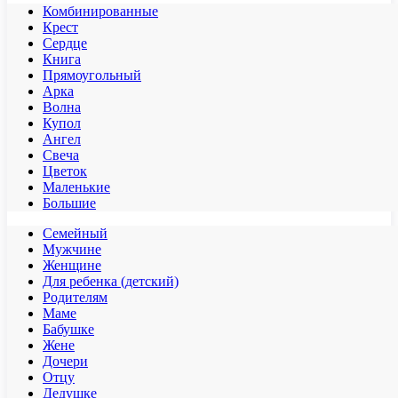
Комбинированные
Крест
Сердце
Книга
Прямоугольный
Арка
Волна
Купол
Ангел
Свеча
Цветок
Маленькие
Большие
Семейный
Мужчине
Женщине
Для ребенка (детский)
Родителям
Маме
Бабушке
Жене
Дочери
Отцу
Дедушке