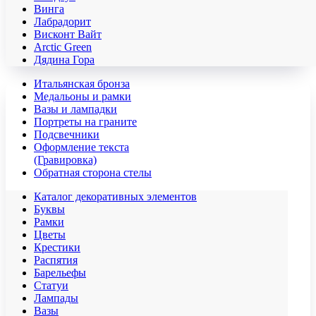
Винга
Лабрадорит
Висконт Вайт
Аrctic Green
Дядина Гора
Итальянская бронза
Медальоны и рамки
Вазы и лампадки
Портреты на граните
Подсвечники
Оформление текста
(Гравировка)
Обратная сторона стелы
Каталог декоративных элементов
Буквы
Рамки
Цветы
Крестики
Распятия
Барельефы
Статуи
Лампады
Вазы