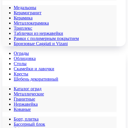
Медальоны
Керамогранит
Керамика
Металлокерамика
Триплекс
Таблички из нержавейки
Рамки с полимерным покрытием
Бронзовые Caggiati и Vizani
Ограды
Облицовка
Столы
Скамейки и лавочки
Кресты
Щебень декоративный
Каталог оград
Металлические
Гранитные
Нержавейка
Кованые
Борт, плитка
Бассерный блок