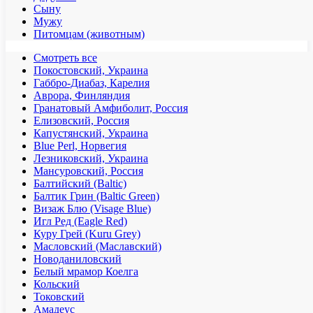
Сыну
Мужу
Питомцам (животным)
Смотреть все
Покостовский, Украина
Габбро-Диабаз, Карелия
Аврора, Финляндия
Гранатовый Амфиболит, Россия
Елизовский, Россия
Капустянский, Украина
Blue Perl, Норвегия
Лезниковский, Украина
Мансуровский, Россия
Балтийский (Baltic)
Балтик Грин (Baltic Green)
Визаж Блю (Visage Blue)
Игл Ред (Eagle Red)
Куру Грей (Kuru Grey)
Масловский (Маславский)
Новоданиловский
Белый мрамор Коелга
Кольский
Токовский
Амадеус