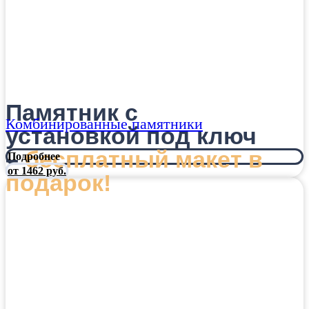
Памятник с
Комбинированные памятники
установкой под ключ
–
бесплатный макет в
Подробнее
от 1462 руб.
подарок!