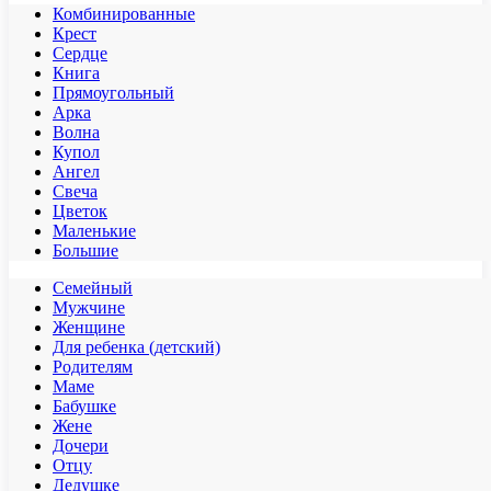
Комбинированные
Крест
Сердце
Книга
Прямоугольный
Арка
Волна
Купол
Ангел
Свеча
Цветок
Маленькие
Большие
Семейный
Мужчине
Женщине
Для ребенка (детский)
Родителям
Маме
Бабушке
Жене
Дочери
Отцу
Дедушке