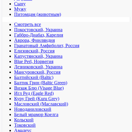
Сыну
Мужу
Питомцам (животным)
Смотреть все
Покостовский, Украина
Габбро-Диабаз, Карелия
Аврора, Финляндия
Гранатовый Амфиболит, Россия
Елизовский, Россия
Капустянский, Украина
Blue Perl, Норвегия
Лезниковский, Украина
Мансуровский, Россия
Балтийский (Baltic)
Балтик Грин (Baltic Green)
Визаж Блю (Visage Blue)
Игл Ред (Eagle Red)
Куру Грей (Kuru Grey)
Масловский (Маславский)
Новоданиловский
Белый мрамор Коелга
Кольский
Токовский
Амадеус