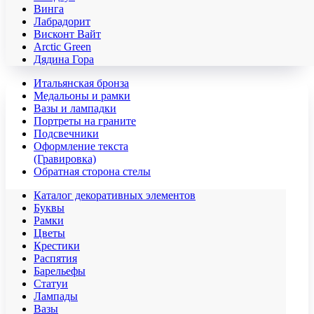
Винга
Лабрадорит
Висконт Вайт
Аrctic Green
Дядина Гора
Итальянская бронза
Медальоны и рамки
Вазы и лампадки
Портреты на граните
Подсвечники
Оформление текста
(Гравировка)
Обратная сторона стелы
Каталог декоративных элементов
Буквы
Рамки
Цветы
Крестики
Распятия
Барельефы
Статуи
Лампады
Вазы