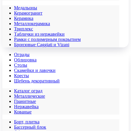
Медальоны
Керамогранит
Керамика
Металлокерамика
Триплекс
Таблички из нержавейки
Рамки с полимерным покрытием
Бронзовые Caggiati и Vizani
Ограды
Облицовка
Столы
Скамейки и лавочки
Кресты
Щебень декоративный
Каталог оград
Металлические
Гранитные
Нержавейка
Кованые
Борт, плитка
Бассерный блок