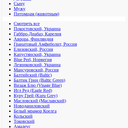
Сыну
Мужу
Питомцам (животным)
Смотреть все
Покостовский, Украина
Габбро-Диабаз, Карелия
Аврора, Финляндия
Гранатовый Амфиболит, Россия
Елизовский, Россия
Капустянский, Украина
Blue Perl, Норвегия
Лезниковский, Украина
Мансуровский, Россия
Балтийский (Baltic)
Балтик Грин (Baltic Green)
Визаж Блю (Visage Blue)
Игл Ред (Eagle Red)
Куру Грей (Kuru Grey)
Масловский (Маславский)
Новоданиловский
Белый мрамор Коелга
Кольский
Токовский
Амадеус