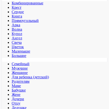
Комбинированные
Крест
Сердце
Книга
Прямоугольный
Арка
Волна
Купол
Ангел
Свеча
Цветок
Маленькие
Большие
Семейный
Мужчине
Женщине
Для ребенка (детский)
Родителям
Маме
Бабушке
Жене
Дочери
Отцу
Дедушке