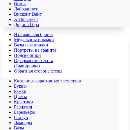
Винга
Лабрадорит
Висконт Вайт
Аrctic Green
Дядина Гора
Итальянская бронза
Медальоны и рамки
Вазы и лампадки
Портреты на граните
Подсвечники
Оформление текста
(Гравировка)
Обратная сторона стелы
Каталог декоративных элементов
Буквы
Рамки
Цветы
Крестики
Распятия
Барельефы
Статуи
Лампады
Вазы