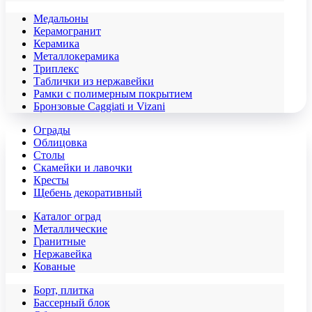
Медальоны
Керамогранит
Керамика
Металлокерамика
Триплекс
Таблички из нержавейки
Рамки с полимерным покрытием
Бронзовые Caggiati и Vizani
Ограды
Облицовка
Столы
Скамейки и лавочки
Кресты
Щебень декоративный
Каталог оград
Металлические
Гранитные
Нержавейка
Кованые
Борт, плитка
Бассерный блок