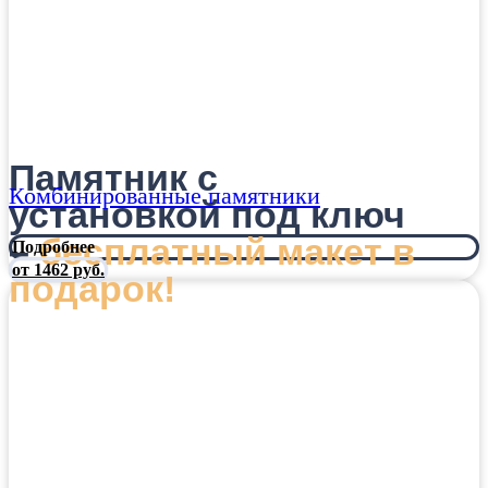
Памятник с
Комбинированные памятники
установкой под ключ
–
бесплатный макет в
Подробнее
от 1462 руб.
подарок!