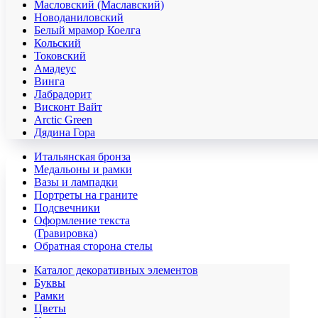
Масловский (Маславский)
Новоданиловский
Белый мрамор Коелга
Кольский
Токовский
Амадеус
Винга
Лабрадорит
Висконт Вайт
Аrctic Green
Дядина Гора
Итальянская бронза
Медальоны и рамки
Вазы и лампадки
Портреты на граните
Подсвечники
Оформление текста
(Гравировка)
Обратная сторона стелы
Каталог декоративных элементов
Буквы
Рамки
Цветы