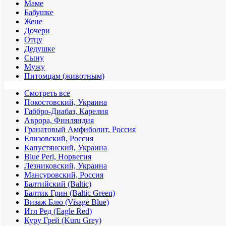
Маме
Бабушке
Жене
Дочери
Отцу
Дедушке
Сыну
Мужу
Питомцам (животным)
Смотреть все
Покостовский, Украина
Габбро-Диабаз, Карелия
Аврора, Финляндия
Гранатовый Амфиболит, Россия
Елизовский, Россия
Капустянский, Украина
Blue Perl, Норвегия
Лезниковский, Украина
Мансуровский, Россия
Балтийский (Baltic)
Балтик Грин (Baltic Green)
Визаж Блю (Visage Blue)
Игл Ред (Eagle Red)
Куру Грей (Kuru Grey)