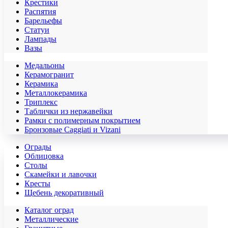
Крестики
Распятия
Барельефы
Статуи
Лампады
Вазы
Медальоны
Керамогранит
Керамика
Металлокерамика
Триплекс
Таблички из нержавейки
Рамки с полимерным покрытием
Бронзовые Caggiati и Vizani
Ограды
Облицовка
Столы
Скамейки и лавочки
Кресты
Щебень декоративный
Каталог оград
Металлические