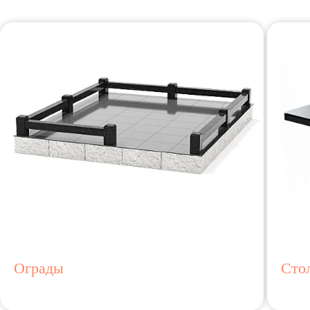
Ограды
Сто