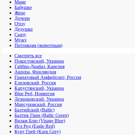
Маме
Бабушке
Жене
Дочери
Отцу
Дедушке
Сыну
Мужу
Питомцам (животным)
Смотреть все
Покостовский, Украина
Габбро-Диабаз, Карелия
Аврора, Финляндия
Гранатовый Амфиболит, Россия
Елизовский, Россия
Капустянский, Украина
Blue Perl, Норвегия
Лезниковский, Украина
Мансуровский, Россия
Балтийский (Baltic)
Балтик Грин (Baltic Green)
Визаж Блю (Visage Blue)
Игл Ред (Eagle Red)
Куру Грей (Kuru Grey)