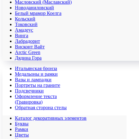
Масловский (Маславский)
Новоданиловский
Белый мрамор Коелга
Кольский
Токовский
Амадеус
Винга
Лабрадорит
Висконт Вайт
Аrctic Green
Дядина Гора
Итальянская бронза
Медальоны и рамки
Вазы и лампадки
Портреты на граните
Подсвечники
Оформление текста
(Гравировка)
Обратная сторона стелы
Каталог декоративных элементов
Буквы
Рамки
Цветы