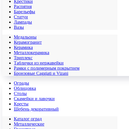
Крестики
Распятия
Барельефы
Статуи
Лампады
Вазы
Медальоны
Керамогранит
Керамика
Металлокерамика
Триплекс
Таблички из нержавейки
Рамки с полимерным покрытием
Бронзовые Caggiati и Vizani
Ограды
Облицовка
Столы
Скамейки и лавочки
Кресты
Щебень декоративный
Каталог оград
Металлические