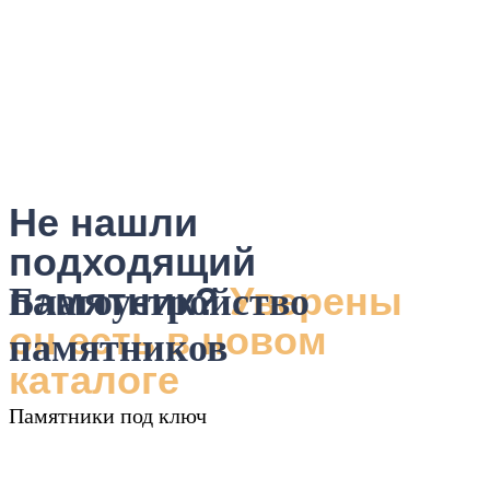
Не нашли
подходящий
памятник?
Уверены
Благоустройство
он есть в новом
памятников
каталоге
Памятники под ключ