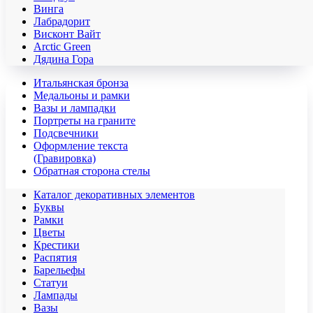
Винга
Лабрадорит
Висконт Вайт
Аrctic Green
Дядина Гора
Итальянская бронза
Медальоны и рамки
Вазы и лампадки
Портреты на граните
Подсвечники
Оформление текста
(Гравировка)
Обратная сторона стелы
Каталог декоративных элементов
Буквы
Рамки
Цветы
Крестики
Распятия
Барельефы
Статуи
Лампады
Вазы