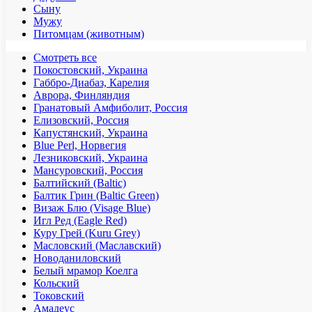
Сыну
Мужу
Питомцам (животным)
Смотреть все
Покостовский, Украина
Габбро-Диабаз, Карелия
Аврора, Финляндия
Гранатовый Амфиболит, Россия
Елизовский, Россия
Капустянский, Украина
Blue Perl, Норвегия
Лезниковский, Украина
Мансуровский, Россия
Балтийский (Baltic)
Балтик Грин (Baltic Green)
Визаж Блю (Visage Blue)
Игл Ред (Eagle Red)
Куру Грей (Kuru Grey)
Масловский (Маславский)
Новоданиловский
Белый мрамор Коелга
Кольский
Токовский
Амадеус