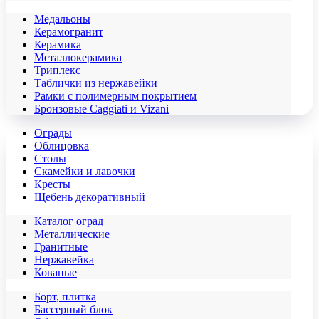
Медальоны
Керамогранит
Керамика
Металлокерамика
Триплекс
Таблички из нержавейки
Рамки с полимерным покрытием
Бронзовые Caggiati и Vizani
Ограды
Облицовка
Столы
Скамейки и лавочки
Кресты
Щебень декоративный
Каталог оград
Металлические
Гранитные
Нержавейка
Кованые
Борт, плитка
Бассерный блок