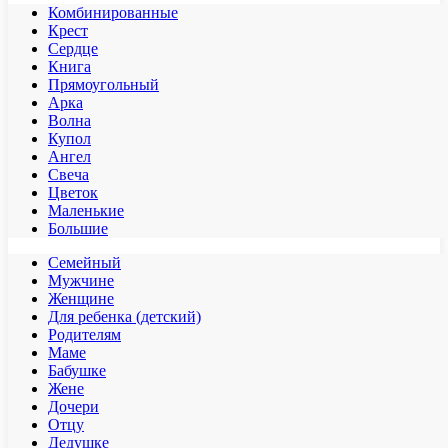
Комбинированные
Крест
Сердце
Книга
Прямоугольный
Арка
Волна
Купол
Ангел
Свеча
Цветок
Маленькие
Большие
Семейный
Мужчине
Женщине
Для ребенка (детский)
Родителям
Маме
Бабушке
Жене
Дочери
Отцу
Дедушке