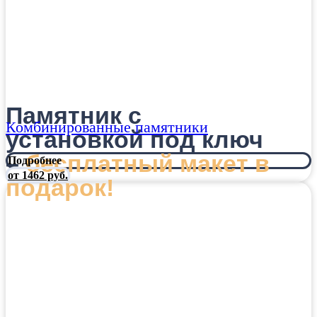
Памятник с
Комбинированные памятники
установкой под ключ
–
бесплатный макет в
Подробнее
от 1462 руб.
подарок!