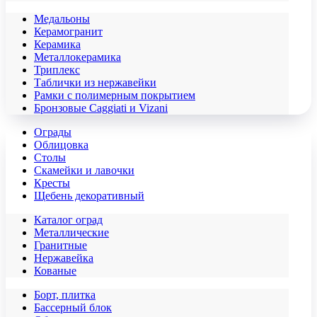
Медальоны
Керамогранит
Керамика
Металлокерамика
Триплекс
Таблички из нержавейки
Рамки с полимерным покрытием
Бронзовые Caggiati и Vizani
Ограды
Облицовка
Столы
Скамейки и лавочки
Кресты
Щебень декоративный
Каталог оград
Металлические
Гранитные
Нержавейка
Кованые
Борт, плитка
Бассерный блок