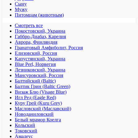
Сыну
Мужу
Питомцам (животным)
Смотреть все
Покостовский, Украина
Габбро-Диабаз, Карелия
Аврора, Финляндия
Гранатовый Амфиболит, Россия
Елизовский, Россия
Капустянский, Украина
Blue Perl, Норвегия
Лезниковский, Украина
Мансуровский, Россия
Балтийский (Baltic)
Балтик Грин (Baltic Green)
Визаж Блю (Visage Blue)
Игл Ред (Eagle Red)
Куру Грей (Kuru Grey)
Масловский (Маславский)
Новоданиловский
Белый мрамор Коелга
Кольский
Токовский
Амадеус