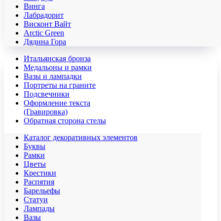
Винга
Лабрадорит
Висконт Вайт
Аrctic Green
Дядина Гора
Итальянская бронза
Медальоны и рамки
Вазы и лампадки
Портреты на граните
Подсвечники
Оформление текста
(Гравировка)
Обратная сторона стелы
Каталог декоративных элементов
Буквы
Рамки
Цветы
Крестики
Распятия
Барельефы
Статуи
Лампады
Вазы