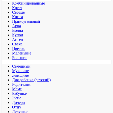
Комбинированные
Крест
Сердце
Книга
Прямоугольный
Арка
Волна
Купол
Ангел
Свеча
Цветок
Маленькие
Большие
Семейный
Мужчине
Женщине
Для ребенка (детский)
Родителям
Маме
Бабушке
Жене
Дочери
Отцу
Дедушке