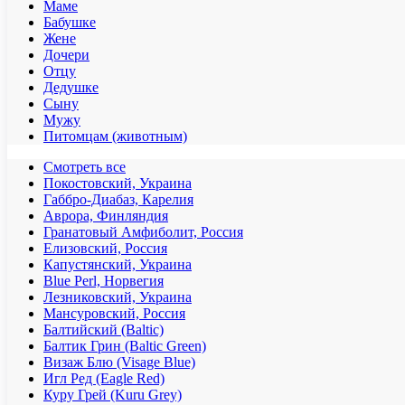
Маме
Бабушке
Жене
Дочери
Отцу
Дедушке
Сыну
Мужу
Питомцам (животным)
Смотреть все
Покостовский, Украина
Габбро-Диабаз, Карелия
Аврора, Финляндия
Гранатовый Амфиболит, Россия
Елизовский, Россия
Капустянский, Украина
Blue Perl, Норвегия
Лезниковский, Украина
Мансуровский, Россия
Балтийский (Baltic)
Балтик Грин (Baltic Green)
Визаж Блю (Visage Blue)
Игл Ред (Eagle Red)
Куру Грей (Kuru Grey)