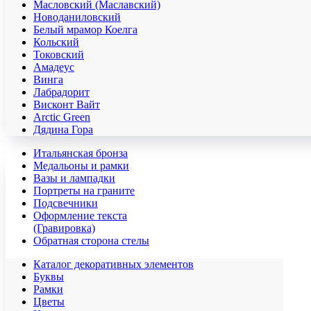
Масловский (Маславский)
Новоданиловский
Белый мрамор Коелга
Кольский
Токовский
Амадеус
Винга
Лабрадорит
Висконт Вайт
Аrctic Green
Дядина Гора
Итальянская бронза
Медальоны и рамки
Вазы и лампадки
Портреты на граните
Подсвечники
Оформление текста
(Гравировка)
Обратная сторона стелы
Каталог декоративных элементов
Буквы
Рамки
Цветы