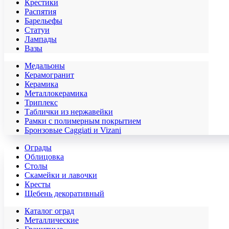
Крестики
Распятия
Барельефы
Статуи
Лампады
Вазы
Медальоны
Керамогранит
Керамика
Металлокерамика
Триплекс
Таблички из нержавейки
Рамки с полимерным покрытием
Бронзовые Caggiati и Vizani
Ограды
Облицовка
Столы
Скамейки и лавочки
Кресты
Щебень декоративный
Каталог оград
Металлические