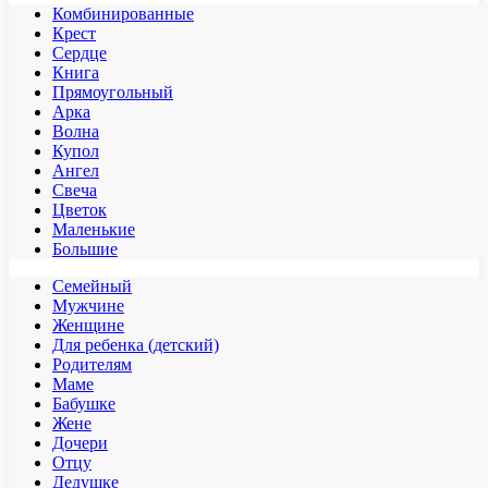
Комбинированные
Крест
Сердце
Книга
Прямоугольный
Арка
Волна
Купол
Ангел
Свеча
Цветок
Маленькие
Большие
Семейный
Мужчине
Женщине
Для ребенка (детский)
Родителям
Маме
Бабушке
Жене
Дочери
Отцу
Дедушке