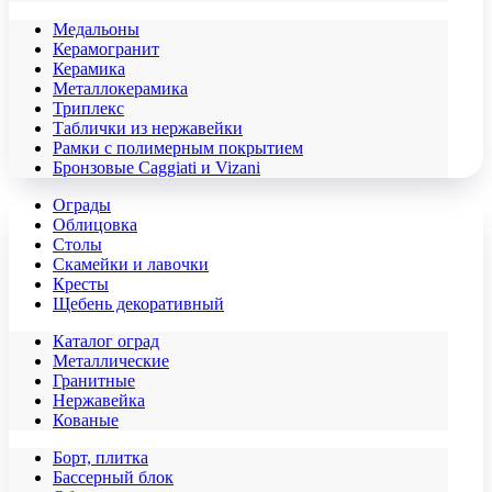
Медальоны
Керамогранит
Керамика
Металлокерамика
Триплекс
Таблички из нержавейки
Рамки с полимерным покрытием
Бронзовые Caggiati и Vizani
Ограды
Облицовка
Столы
Скамейки и лавочки
Кресты
Щебень декоративный
Каталог оград
Металлические
Гранитные
Нержавейка
Кованые
Борт, плитка
Бассерный блок