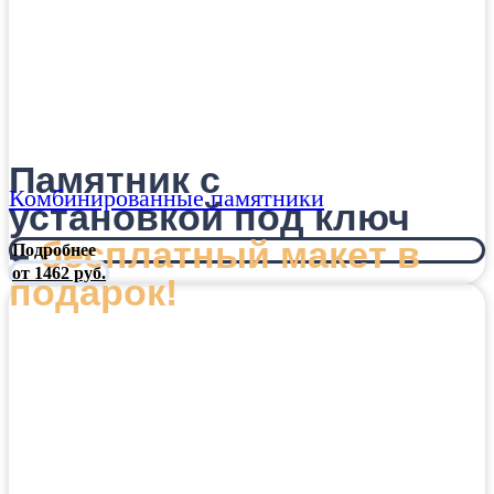
Памятник с
Комбинированные памятники
установкой под ключ
–
бесплатный макет в
Подробнее
от 1462 руб.
подарок!