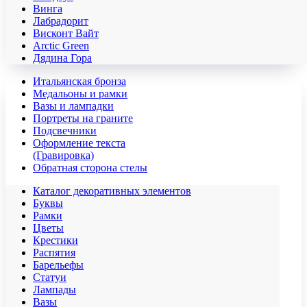
Винга
Лабрадорит
Висконт Вайт
Аrctic Green
Дядина Гора
Итальянская бронза
Медальоны и рамки
Вазы и лампадки
Портреты на граните
Подсвечники
Оформление текста
(Гравировка)
Обратная сторона стелы
Каталог декоративных элементов
Буквы
Рамки
Цветы
Крестики
Распятия
Барельефы
Статуи
Лампады
Вазы