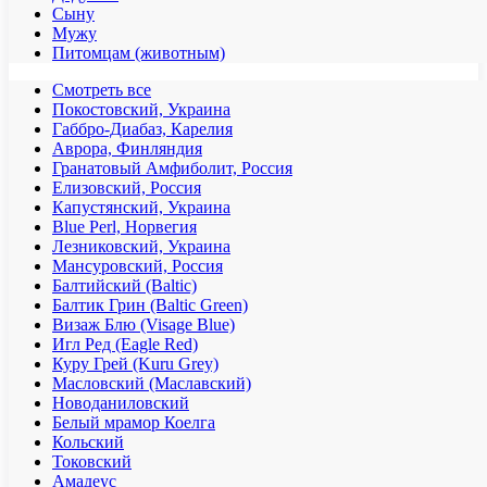
Сыну
Мужу
Питомцам (животным)
Смотреть все
Покостовский, Украина
Габбро-Диабаз, Карелия
Аврора, Финляндия
Гранатовый Амфиболит, Россия
Елизовский, Россия
Капустянский, Украина
Blue Perl, Норвегия
Лезниковский, Украина
Мансуровский, Россия
Балтийский (Baltic)
Балтик Грин (Baltic Green)
Визаж Блю (Visage Blue)
Игл Ред (Eagle Red)
Куру Грей (Kuru Grey)
Масловский (Маславский)
Новоданиловский
Белый мрамор Коелга
Кольский
Токовский
Амадеус